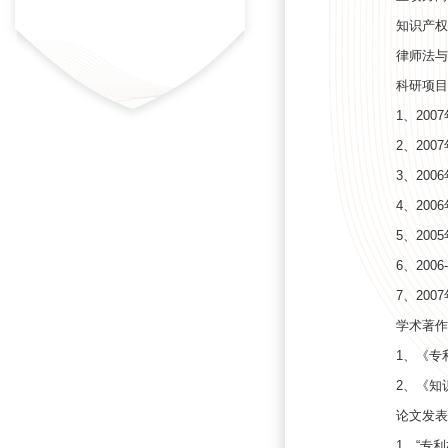
知识产权
律师法与
科研项目
1、20
2、20
3、20
4、20
5、20
6、20
7、20
学术著作
1、《专
2、《知
论文发表
1、“专