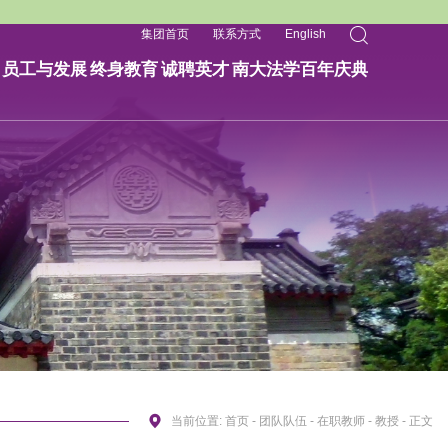
集团首页
联系方式
English
员工与发展
终身教育
诚聘英才
南大法学百年庆典
当前位置:
首页
-
团队队伍
-
在职教师
-
教授
- 正文