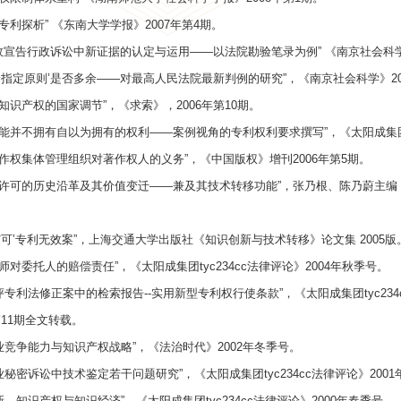
题专利探析” 《东南大学学报》2007年第4期。
效宣告行政诉讼中新证据的认定与运用——以法院勘验笔录为例” 《南京社会科学》
多余指定原则’是否多余——对最高人民法院最新判例的研究”，《南京社会科学》20
论知识产权的国家调节”，《求索》，2006年第10期。
可能并不拥有自以为拥有的权利——案例视角的专利权利要求撰写”，《太阳成集团ty
著作权集体管理组织对著作权人的义务”，《中国版权》增刊2006年第5期。
制许可的历史沿革及其价值变迁——兼及其技术转移功能”，张乃根、陈乃蔚主编
万艾可’专利无效案”，上海交通大学出版社《知识创新与技术转移》论文集 2005版
律师对委托人的赔偿责任”，《太阳成集团tyc234cc法律评论》2004年秋季号。
试评专利法修正案中的检索报告--实用新型专利权行使条款”，《太阳成集团tyc23
第11期全文转载。
企业竞争能力与知识产权战略”，《法治时代》2002年冬季号。
商业秘密诉讼中技术鉴定若干问题研究”，《太阳成集团tyc234cc法律评论》200
创新、知识产权与知识经济”，《太阳成集团tyc234cc法律评论》2000年春季号。