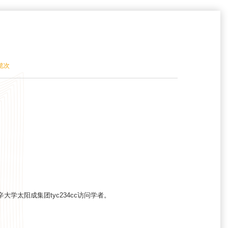
览
次
大学太阳成集团tyc234cc访问学者。