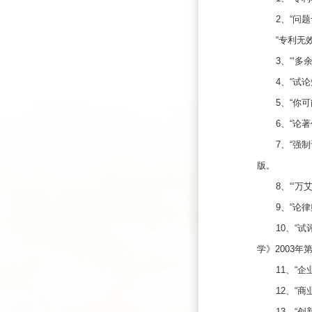
2、“问
“专利无
3、“‘
4、“试
5、“你
6、“论
7、“强
版。
8、“‘
9、“论
10、“
学》2003年
11、“
12、“
13、“