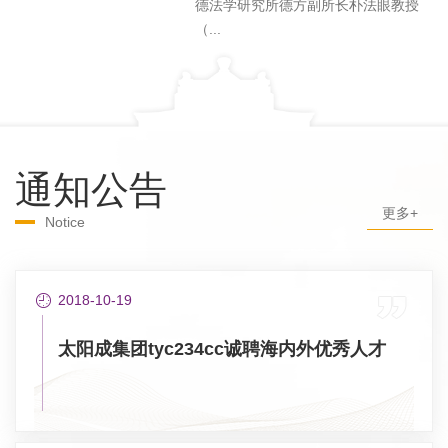
德法学研究所德方副所长朴法眼教授
（...
通知公告
更多+
Notice
2018-10-19
太阳成集团tyc234cc诚聘海内外优秀人才