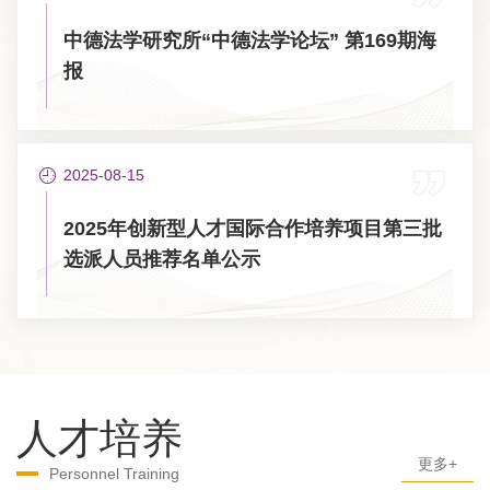
中德法学研究所“中德法学论坛” 第169期海
报
2025-08-15
2025年创新型人才国际合作培养项目第三批
选派人员推荐名单公示
人才培养
更多+
Personnel Training