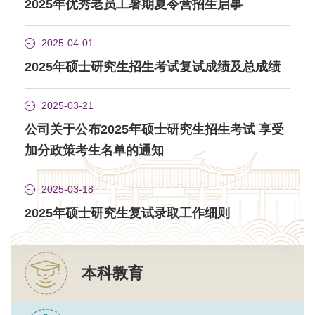
2025年优秀老员工暑期夏令营招生启事
2025-04-01
2025年硕士研究生招生考试复试成绩及总成绩
2025-03-21
公司关于公布2025年硕士研究生招生考试 享受
加分政策考生名单的通知
2025-03-18
2025年硕士研究生复试录取工作细则
本科教育