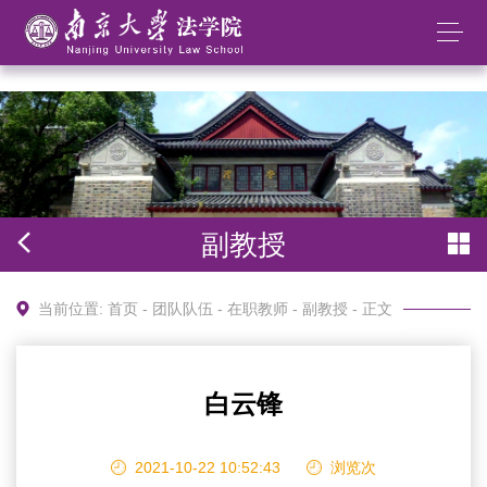
太阳成集团tyc234cc(中国)股份有限公司
副教授
当前位置:
首页
-
团队队伍
-
在职教师
-
副教授
- 正文
白云锋
2021-10-22 10:52:43
浏览
次