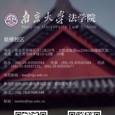
鼓楼校区
地址：南京市鼓楼区汉口路22号，太阳成集团tyc234cc鼓楼校区西
南楼、逸夫管理科学楼10-12楼，20楼
院办：(86)-25-83592584
传真：(86)-25-83592584
培训
办：(86)-25-83597131、(86)-25-83592677
信息邮箱：law@nju.edu.cn
教师思想政治和师德师风监督、举报联系方式
电话：(86)-25-83686448
邮箱：lawdw@nju.edu.cn