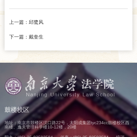
上一篇：
邱鹭风
下一篇：
戴奎生
鼓楼校区
地址：南京市鼓楼区汉口路22号，太阳成集团tyc234cc鼓楼校区西
南楼、逸夫管理科学楼10-12楼，20楼