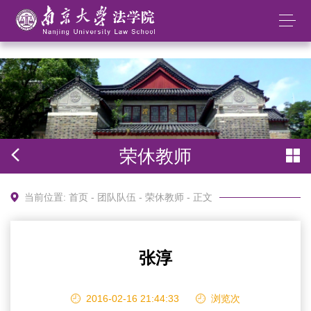
太阳成集团tyc234cc(中国)股份有限公司
荣休教师
当前位置:
首页
-
团队队伍
-
荣休教师
- 正文
张淳
2016-02-16 21:44:33
浏览
次