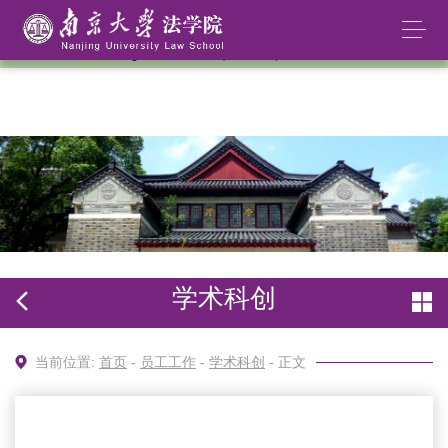
太阳成集团tyc234cc(中国)股份有限公司
学术科创
当前位置:
首页
-
员工工作
-
学术科创
- 正文