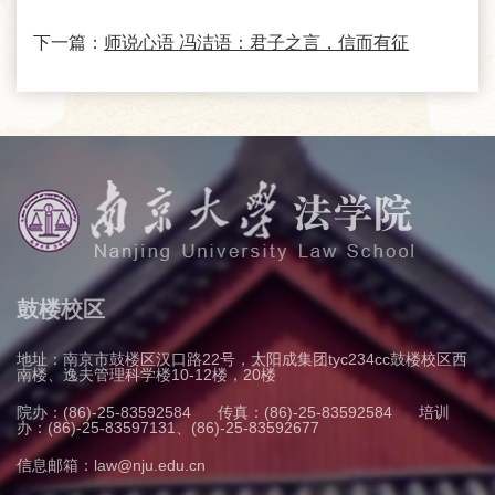
下一篇：
师说心语 冯洁语：君子之言，信而有征
鼓楼校区
地址：南京市鼓楼区汉口路22号，太阳成集团tyc234cc鼓楼校区西
南楼、逸夫管理科学楼10-12楼，20楼
院办：(86)-25-83592584
传真：(86)-25-83592584
培训
办：(86)-25-83597131、(86)-25-83592677
信息邮箱：law@nju.edu.cn