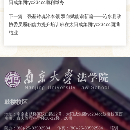
阳成集团tyc234cc顺利举办
下一篇：
强基铸魂淬本领 双向赋能谱新篇——沁水县政
协委员履职能力提升培训班在太阳成集团tyc234cc圆满
结业
鼓楼校区
地址：南京市鼓楼区汉口路22号，太阳成集团tyc234cc鼓楼校区西
南楼、逸夫管理科学楼10-12楼，20楼
院办：(86)-25-83592584
传真：(86)-25-83592584
培训