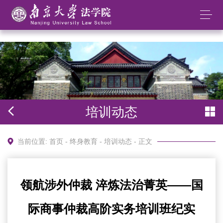
太阳成集团tyc234cc(中国)股份有限公司
培训动态
当前位置:
首页
-
终身教育
-
培训动态
- 正文
领航涉外仲裁 淬炼法治菁英——国
际商事仲裁高阶实务培训班纪实