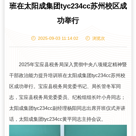
班在太阳成集团tyc234cc苏州校区成
功举行
2025-09-03 11:14:02
浏览
次
2025年宝应县税务局深入贯彻中央八项规定精神暨
干部政治能力提升培训班在太阳成集团tyc234cc苏州校
区成功举行。宝应县税务局党委书记、局长管冬军同
志，宝应县税务局党委委员、纪检组组长叶小舟同志；
太阳成集团tyc234cc副经理杨阳同志出席开班仪式并讲
话，太阳成集团tyc234cc黄平同志主持会议。