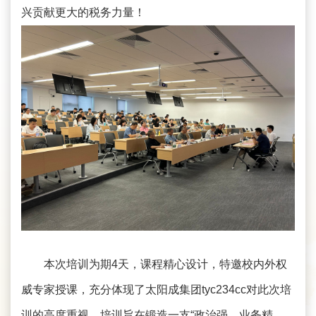
兴贡献更大的税务力量！
本次培训为期4天，课程精心设计，特邀校内外权
威专家授课，充分体现了太阳成集团tyc234cc对此次培
训的高度重视。培训旨在锻造一支“政治强、业务精、