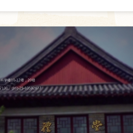
学楼10-12楼，20楼
131、(86)-25-83592677