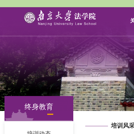
终身教育
培训风
培训动态