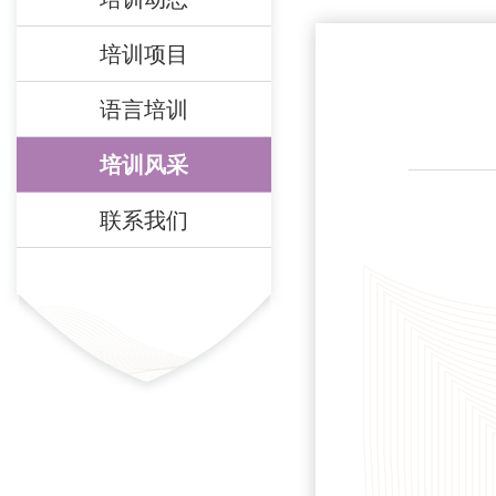
培训项目
语言培训
培训风采
联系我们