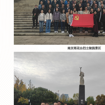
南京雨花台烈士陵园景区