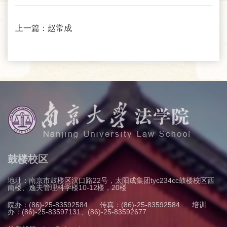
上一篇：
赵常成
鼓楼校区
地址：南京市鼓楼区汉口路22号，太阳成集团tyc234cc鼓楼校区西
南楼、逸夫管理科学楼10-12楼，20楼
院办：(86)-25-83592584
传真：(86)-25-83592584
培训
办：(86)-25-83597131、(86)-25-83592677