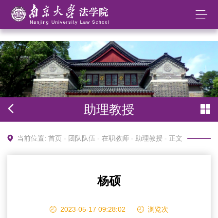
太阳成集团tyc234cc(中国)股份有限公司
助理教授
当前位置:
首页
-
团队队伍
-
在职教师
-
助理教授
- 正文
杨硕
2023-05-17 09:28:02
浏览
次