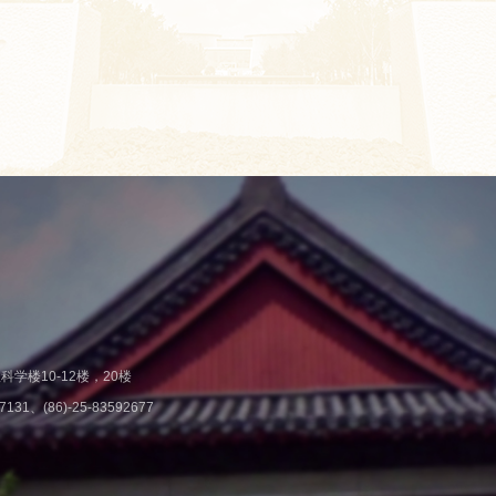
学楼10-12楼，20楼
131、(86)-25-83592677