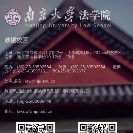
鼓楼校区
地址：南京市鼓楼区汉口路22号，太阳成集团tyc234cc鼓楼校区西
南楼、逸夫管理科学楼10-12楼，20楼
院办：(86)-25-83592584
传真：(86)-25-83592584
培训
办：(86)-25-83597131、(86)-25-83592677
信息邮箱：law@nju.edu.cn
教师思想政治和师德师风监督、举报联系方式
电话：(86)-25-83686448
邮箱：lawdw@nju.edu.cn