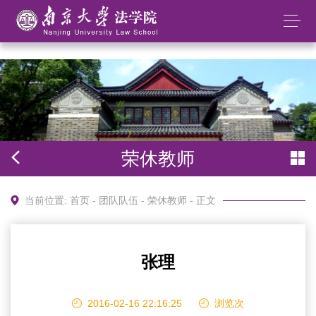
太阳成集团tyc234cc(中国)股份有限公司
荣休教师
当前位置:
首页
-
团队队伍
-
荣休教师
- 正文
张理
2016-02-16 22:16:25
浏览
次