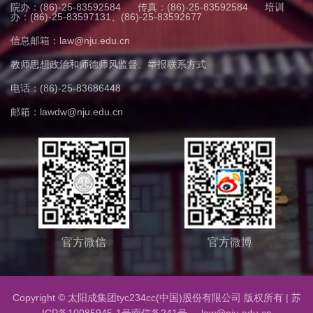
院办：(86)-25-83592584
传真：(86)-25-83592584
培训
办：(86)-25-83597131、(86)-25-83592677
信息邮箱：law@nju.edu.cn
教师思想政治和师德师风监督、举报联系方式
电话：(86)-25-83686448
邮箱：lawdw@nju.edu.cn
官方微信
官方微博
Copyright © 太阳成集团tyc234cc(中国)股份有限公司 版权所有 |
苏
ICP备10085945-1号
南信备241号 law@nju.edu.cn