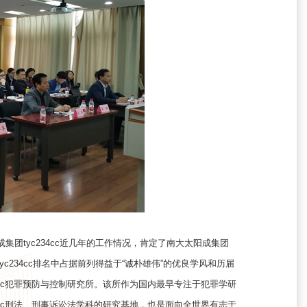
集团tyc234cc近几年的工作情况，肯定了南大太阳成集团
tyc234cc排名中占据前列得益于“诚朴雄伟”的优良学风和历届
4cc犯罪预防与控制研究所。该所作为国内最早专注于犯罪学研
4cc刑法、刑事诉讼法学科的研究基地，也是面向全世界有志于