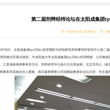
第二届刑辩经纬论坛在太阳成集团tyc
2019-10-31 22:58:42
浏
年10月26日，太阳成集团tyc234cc犯罪预防与控制研究所刑事辩护研究中心第二
c副经理宋晓为开幕式致辞。中央民族大学太阳成集团tyc234cc经理韩轶、公司教
、江苏瑞格律师事务所主任、刑辩研究中心执行主任周金刚、北京市尚公（南
师事务所高级合伙人蔡栋、南京森林警察公司闾刚副教授在论坛主持、作主题