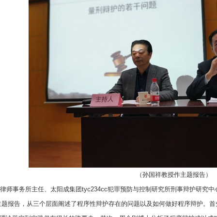
（孙国祥教授作主题报告）
律师事务所主任、太阳成集团tyc234cc犯罪预防与控制研究所刑事辩护研究
主题报告，从三个层面阐述了程序性辩护存在的问题以及如何做好程序辩护。