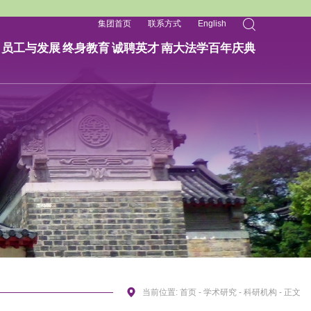
集团首页
联系方式
English
员工与发展
终身教育
诚聘英才
南大法学百年庆典
当前位置:
首页
-
学术研究
-
科研机构
- 正文