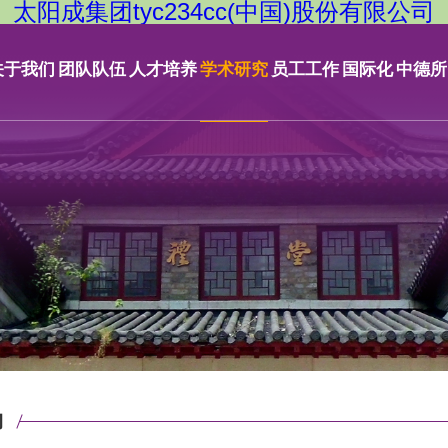
太阳成集团tyc234cc(中国)股份有限公司
关于我们
团队队伍
人才培养
学术研究
员工工作
国际化
中德所
构