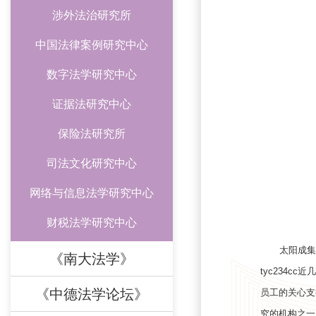
涉外法治研究所
中国法律案例研究中心
数字法学研究中心
证据法研究中心
保险法研究所
司法文化研究中心
网络与信息法学研究中心
财税法学研究中心
太阳成集
《南大法学》
tyc234c
《中德法学论坛》
员工的关心支
究的机构之一