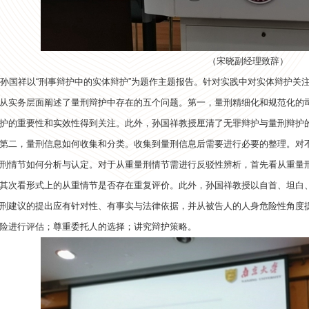
（宋晓副经理致辞）
孙国祥以“刑事辩护中的实体辩护”为题作主题报告。针对实践中对实体辩护关
从实务层面阐述了量刑辩护中存在的五个问题。第一，量刑精细化和规范化的
护的重要性和实效性得到关注。此外，孙国祥教授厘清了无罪辩护与量刑辩护
第二，量刑信息如何收集和分类。收集到量刑信息后需要进行必要的整理。对
刑情节如何分析与认定。对于从重量刑情节需进行反驳性辨析，首先看从重量
其次看形式上的从重情节是否存在重复评价。此外，孙国祥教授以自首、坦白
刑建议的提出应有针对性、有事实与法律依据，并从被告人的人身危险性角度
险进行评估；尊重委托人的选择；讲究辩护策略。