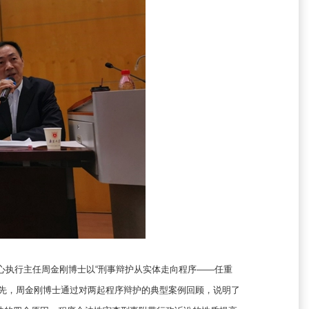
中心执行主任周金刚博士以“刑事辩护从实体走向程序——任重
首先，周金刚博士通过对两起程序辩护的典型案例回顾，说明了