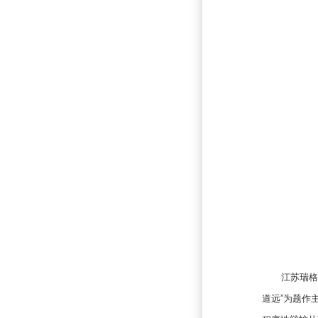
江苏瑞格
道远”为题作