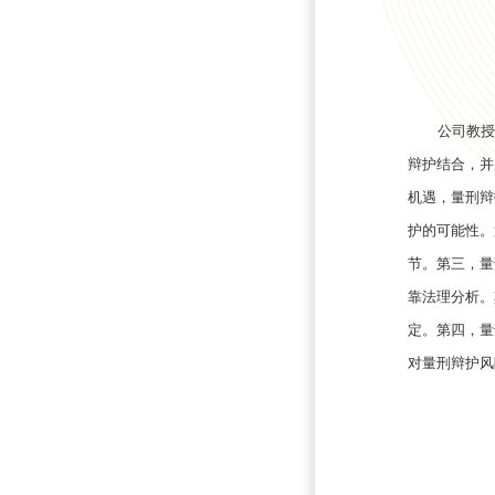
公司教授
辩护结合，并
机遇，量刑辩
护的可能性。
节。第三，量
靠法理分析。
定。第四，量
对量刑辩护风