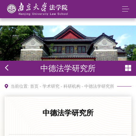
太阳成集团tyc234cc(中国)股份有限公司
中德法学研究所
当前位置:
首页
-
学术研究
-
科研机构
-
中德法学研究所
中德法学研究所